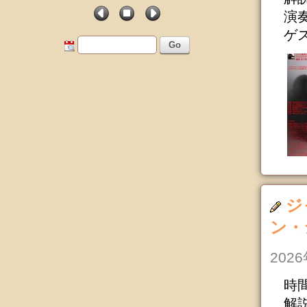
演奏
ゲ
Go
ジ
ン・
202
時間
解