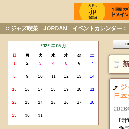
:: ジャズ喫茶 JORDAN イベントカレンダー ::
TO
2022 年 05 月
日
月
火
水
木
金
土
新
1
2
3
4
5
6
7
8
9
10
11
12
13
14
ジ
15
16
17
18
19
20
21
日本
22
23
24
25
26
27
28
202
29
30
31
時間
解