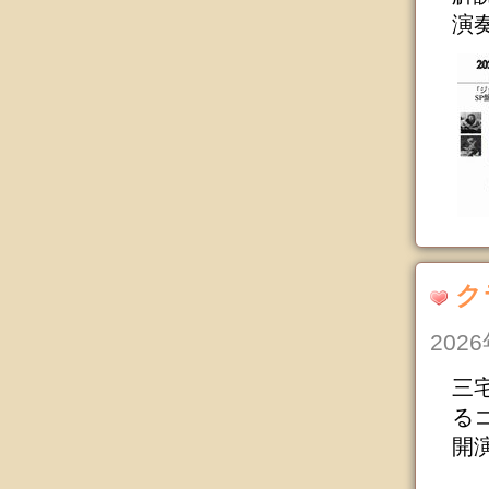
演奏
ク
202
三宅
る
開